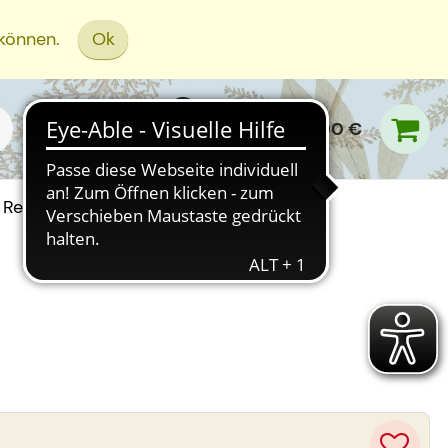
 können.
Ok
0,00 €
Rezept Einreichen