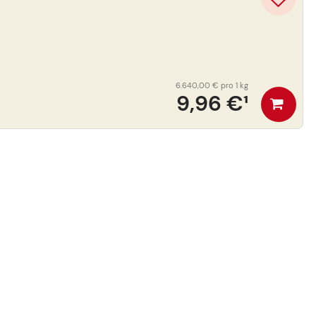
6.640,00 €
pro 1 kg
9,96 €
¹