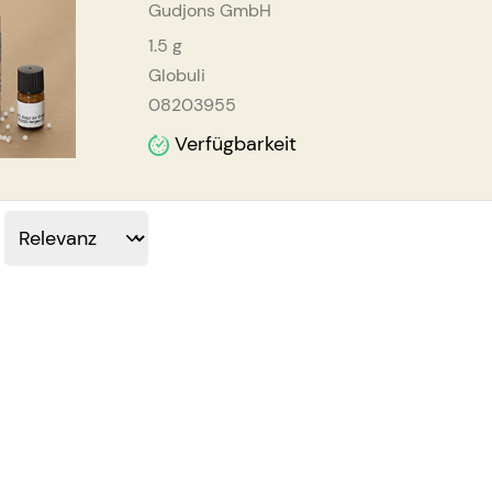
Gudjons GmbH
1.5
g
Globuli
08203955
Verfügbarkeit