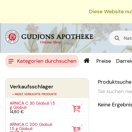
Diese Website nut
Kategorien durchsuchen
Preise
Darre
Produktsuche
Verkaufsschlager
Sie suchen na
» MEIST VERKAUFTE PRODUKTE
ARNICA C 30 Globuli
1.5
Keine Ergebni
1
g
Globuli
14,80 €
ARNICA C 200 Globuli
1
1.5 g
Globuli