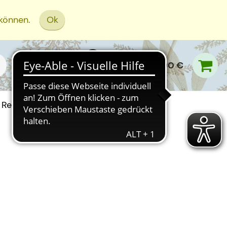
 können.
Ok
0,00 €
Rezept Einreichen