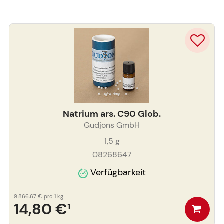
Natrium ars. C90 Glob.
Gudjons GmbH
1,5
g
08268647
Verfügbarkeit
9.866,67 €
pro 1 kg
14,80 €
¹