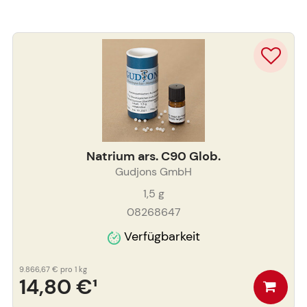
Natrium ars. C90 Glob.
Gudjons GmbH
1,5
g
08268647
Verfügbarkeit
9.866,67 €
pro 1 kg
14,80 €
¹