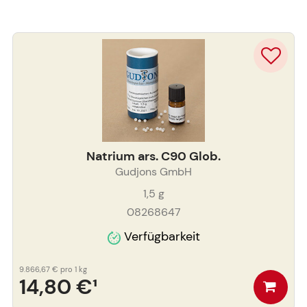
Natrium ars. C90 Glob.
Gudjons GmbH
1,5
g
08268647
Verfügbarkeit
9.866,67 €
pro 1 kg
14,80 €
¹