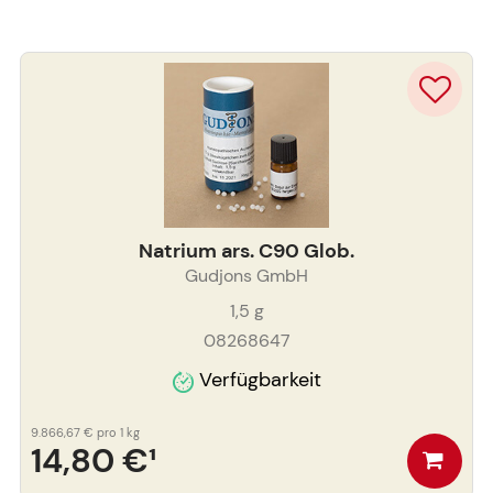
Natrium ars. C90 Glob.
Gudjons GmbH
1,5
g
08268647
Verfügbarkeit
9.866,67 €
pro 1 kg
14,80 €
¹