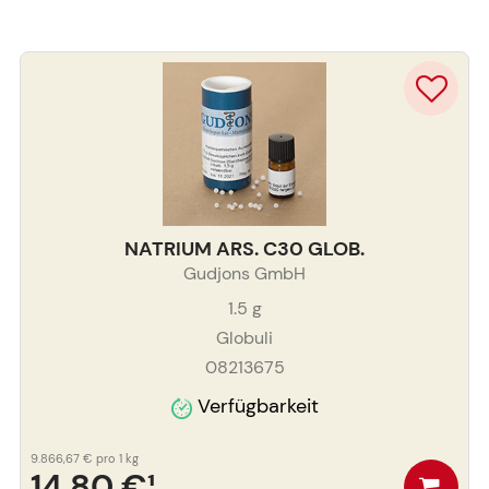
NATRIUM ARS. C30 GLOB.
Gudjons GmbH
1.5
g
Globuli
08213675
Verfügbarkeit
9.866,67 €
pro 1 kg
14,80 €
¹