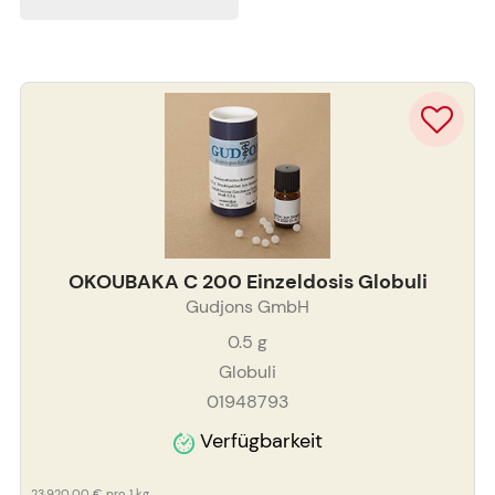
OKOUBAKA C 200 Einzeldosis Globuli
Gudjons GmbH
0.5
g
Globuli
01948793
Verfügbarkeit
23.920,00 €
pro 1 kg