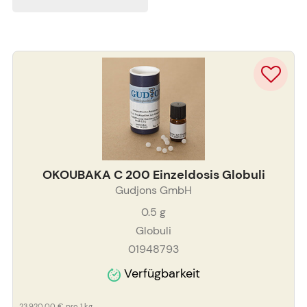
OKOUBAKA C 200 Einzeldosis Globuli
Gudjons GmbH
0.5
g
Globuli
01948793
Verfügbarkeit
23.920,00 €
pro 1 kg