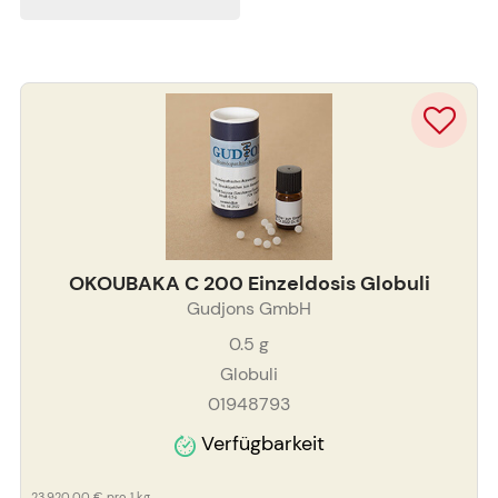
OKOUBAKA C 200 Einzeldosis Globuli
Gudjons GmbH
0.5
g
Globuli
01948793
Verfügbarkeit
23.920,00 €
pro 1 kg