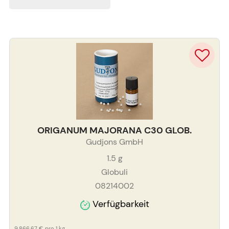
ORIGANUM MAJORANA C30 GLOB.
Gudjons GmbH
1.5
g
Globuli
08214002
Verfügbarkeit
9.866,67 €
pro 1 kg