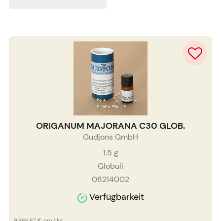
ORIGANUM MAJORANA C30 GLOB.
Gudjons GmbH
1.5
g
Globuli
08214002
Verfügbarkeit
9.866,67 €
pro 1 kg