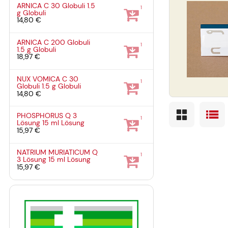
ARNICA C 30 Globuli
1.5
1
g
Globuli
14,80 €
ARNICA C 200 Globuli
1
1.5 g
Globuli
18,97 €
NUX VOMICA C 30
1
Globuli
1.5 g
Globuli
14,80 €
PHOSPHORUS Q 3
1
Lösung
15 ml
Lösung
15,97 €
NATRIUM MURIATICUM Q
1
3 Lösung
15 ml
Lösung
15,97 €