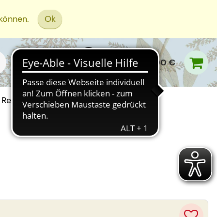
 können.
Ok
0,00 €
Rezept Einreichen