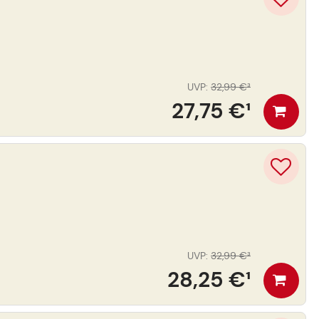
UVP
:
32,99 €
³
27,75 €
¹
UVP
:
32,99 €
³
28,25 €
¹