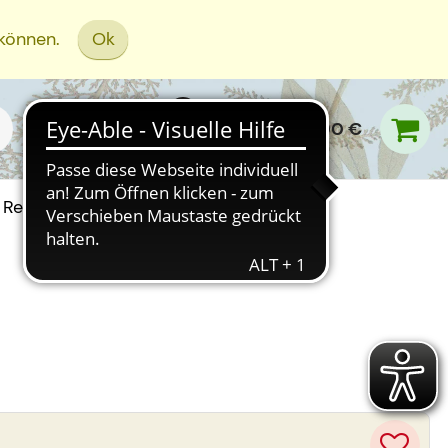
 können.
Ok
0,00 €
Rezept Einreichen