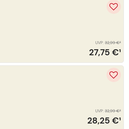
UVP
:
32,99 €
³
27,75 €
¹
UVP
:
32,99 €
³
28,25 €
¹