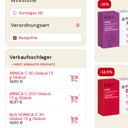
Wirkstoffe
-16%
Sonstiges (4)
Verordnungsart
Rezeptfrei
Verkaufsschlager
» MEIST VERKAUFTE PRODUKTE
-14,5%
ARNICA C 30 Globuli
1.5
1
g
Globuli
14,80 €
ARNICA C 200 Globuli
1
1.5 g
Globuli
18,97 €
NUX VOMICA C 30
1
Globuli
1.5 g
Globuli
14,80 €