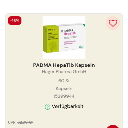
-16%
PADMA HepaTib Kapseln
Hager Pharma GmbH
60
St
Kapseln
15299944
Verfügbarkeit
UVP
:
32,99 €
³