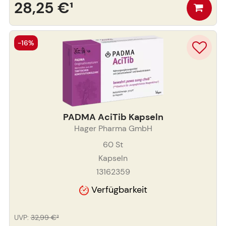
28,25 €
¹
-16%
PADMA AciTib Kapseln
Hager Pharma GmbH
60
St
Kapseln
13162359
Verfügbarkeit
UVP
:
32,99 €
³