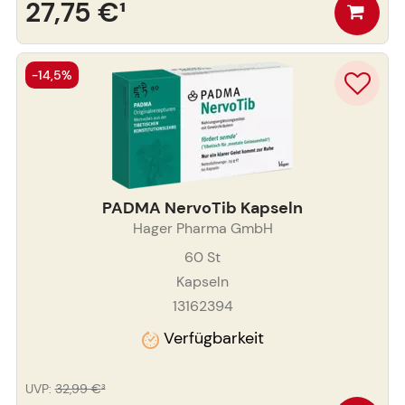
27,75 €
¹
-14,5%
PADMA NervoTib Kapseln
Hager Pharma GmbH
60
St
Kapseln
13162394
Verfügbarkeit
UVP
:
32,99 €
³