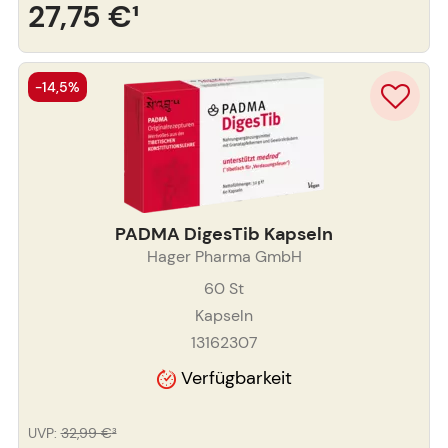
27,75 €
¹
-14,5%
PADMA DigesTib Kapseln
Hager Pharma GmbH
60
St
Kapseln
13162307
Verfügbarkeit
UVP
:
32,99 €
³