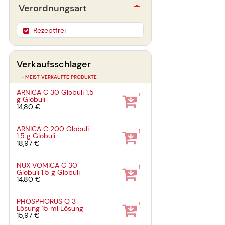
Verordnungsart
Rezeptfrei
Verkaufsschlager
» MEIST VERKAUFTE PRODUKTE
ARNICA C 30 Globuli
1.5
1
g
Globuli
14,80 €
ARNICA C 200 Globuli
1
1.5 g
Globuli
18,97 €
NUX VOMICA C 30
1
Globuli
1.5 g
Globuli
14,80 €
PHOSPHORUS Q 3
1
Lösung
15 ml
Lösung
15,97 €