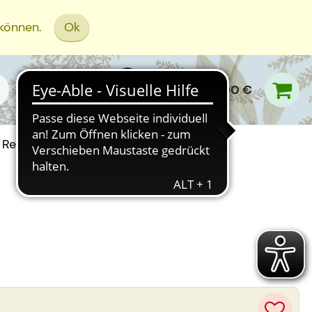
 können.
Ok
0,00 €
Rezept Einreichen