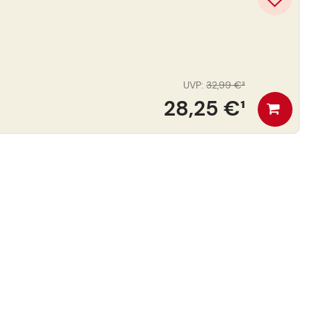
UVP
:
32,99 €
³
28,25 €
¹