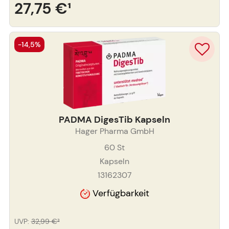
27,75 €
¹
-14,5%
PADMA DigesTib Kapseln
Hager Pharma GmbH
60
St
Kapseln
13162307
Verfügbarkeit
UVP
:
32,99 €
³