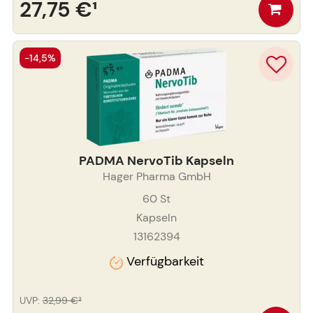
27,75 €
¹
-14,5%
PADMA NervoTib Kapseln
Hager Pharma GmbH
60
St
Kapseln
13162394
Verfügbarkeit
UVP
:
32,99 €
³