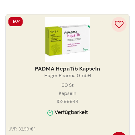
-16%
PADMA HepaTib Kapseln
Hager Pharma GmbH
60
St
Kapseln
15299944
Verfügbarkeit
UVP
:
32,99 €
³