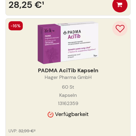
28,25 €
¹
-16%
PADMA AciTib Kapseln
Hager Pharma GmbH
60
St
Kapseln
13162359
Verfügbarkeit
UVP
:
32,99 €
³