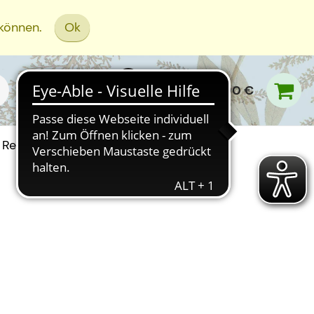
 können.
Ok
0,00 €
Rezept Einreichen