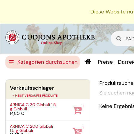
Diese Website nut
Kategorien durchsuchen
Preise
Darre
Produktsuche
Verkaufsschlager
Sie suchen na
» MEIST VERKAUFTE PRODUKTE
ARNICA C 30 Globuli
1.5
Keine Ergebni
1
g
Globuli
14,80 €
ARNICA C 200 Globuli
1
1.5 g
Globuli