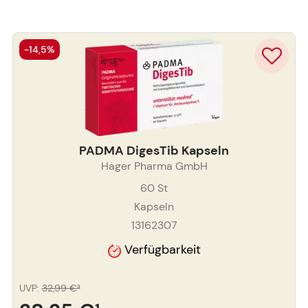
-14,5%
PADMA DigesTib Kapseln
Hager Pharma GmbH
60
St
Kapseln
13162307
Verfügbarkeit
UVP
:
32,99 €
³