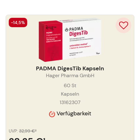
-14,5%
PADMA DigesTib Kapseln
Hager Pharma GmbH
60
St
Kapseln
13162307
Verfügbarkeit
UVP
:
32,99 €
³