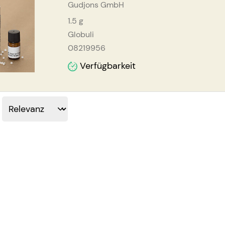
Gudjons GmbH
1.5
g
Globuli
08219956
Verfügbarkeit