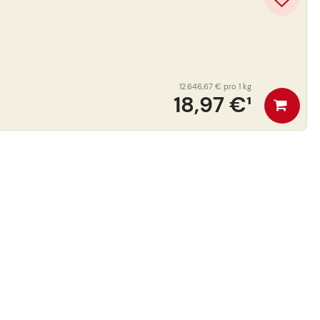
12.646,67 €
pro 1 kg
18,97 €
¹