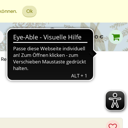
 können.
Ok
0,00 €
Rezept Einreichen