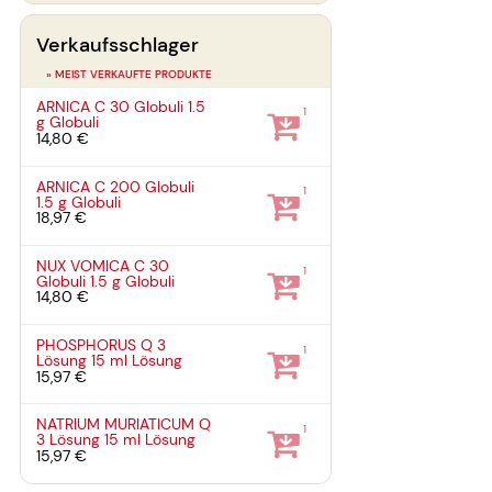
Verkaufsschlager
» MEIST VERKAUFTE PRODUKTE
ARNICA C 30 Globuli
1.5
1
g
Globuli
14,80 €
ARNICA C 200 Globuli
1
1.5 g
Globuli
18,97 €
NUX VOMICA C 30
1
Globuli
1.5 g
Globuli
14,80 €
PHOSPHORUS Q 3
1
Lösung
15 ml
Lösung
15,97 €
NATRIUM MURIATICUM Q
1
3 Lösung
15 ml
Lösung
15,97 €