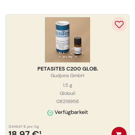
PETASITES C200 GLOB.
Gudjons GmbH
1.5
g
Globuli
08219956
Verfügbarkeit
12.646,67 €
pro 1 kg
18,97 €
¹