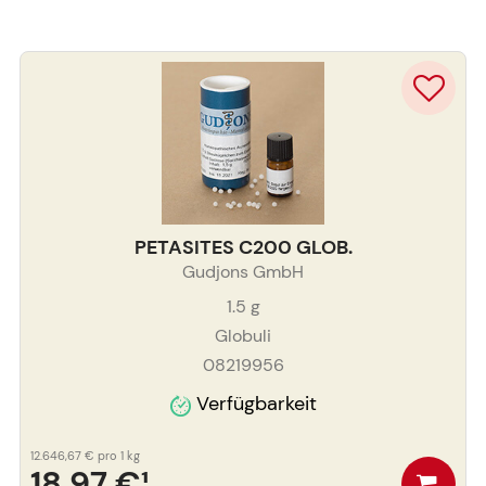
PETASITES C200 GLOB.
Gudjons GmbH
1.5
g
Globuli
08219956
Verfügbarkeit
12.646,67 €
pro 1 kg
18,97 €
¹