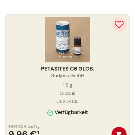
PETASITES C6 GLOB.
Gudjons GmbH
1.5
g
Globuli
08204133
Verfügbarkeit
6.640,00 €
pro 1 kg
9,96 €
¹