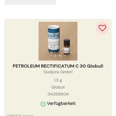
PETROLEUM RECTIFICATUM C 30 Globuli
Gudjons GmbH
1.5
g
Globuli
04358804
Verfügbarkeit
9.866,67 €
pro 1 kg