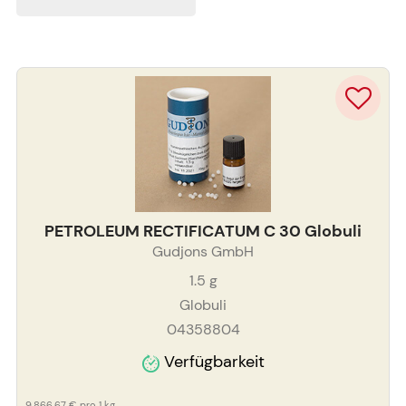
PETROLEUM RECTIFICATUM C 30 Globuli
Gudjons GmbH
1.5
g
Globuli
04358804
Verfügbarkeit
9.866,67 €
pro 1 kg