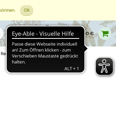
 können.
Ok
0,00 €
Rezept Einreichen