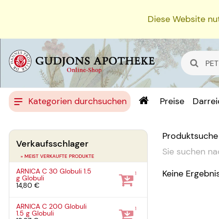
Diese Website nut
Kategorien durchsuchen
Preise
Darre
Produktsuche
Verkaufsschlager
Sie suchen na
» MEIST VERKAUFTE PRODUKTE
ARNICA C 30 Globuli
1.5
Keine Ergebni
1
g
Globuli
14,80 €
ARNICA C 200 Globuli
1
1.5 g
Globuli