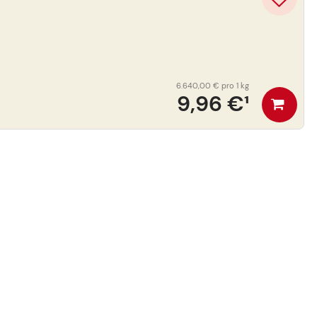
6.640,00 €
pro 1 kg
9,96 €
¹