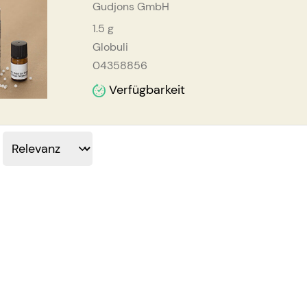
Gudjons GmbH
1.5
g
Globuli
04358856
Verfügbarkeit