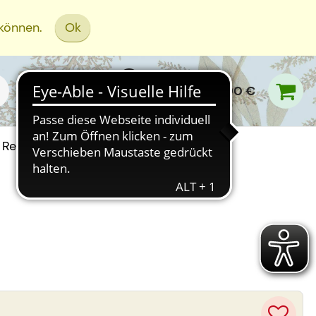
 können.
Ok
0,00 €
Rezept Einreichen