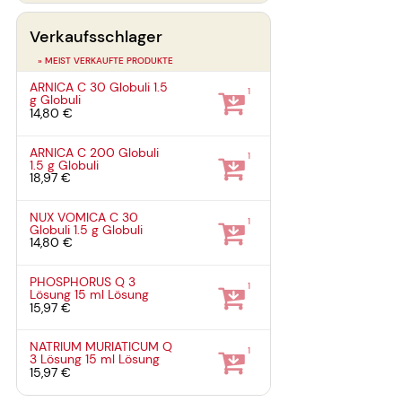
Verkaufsschlager
» MEIST VERKAUFTE PRODUKTE
ARNICA C 30 Globuli
1.5
1
g
Globuli
14,80 €
ARNICA C 200 Globuli
1
1.5 g
Globuli
18,97 €
NUX VOMICA C 30
1
Globuli
1.5 g
Globuli
14,80 €
PHOSPHORUS Q 3
1
Lösung
15 ml
Lösung
15,97 €
NATRIUM MURIATICUM Q
1
3 Lösung
15 ml
Lösung
15,97 €