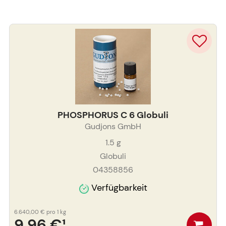
PHOSPHORUS C 6 Globuli
Gudjons GmbH
1.5
g
Globuli
04358856
Verfügbarkeit
6.640,00 €
pro 1 kg
9,96 €
¹