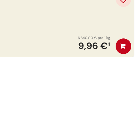
6.640,00 €
pro 1 kg
9,96 €
¹