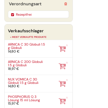
Verordnungsart
Rezeptfrei
Verkaufsschlager
» MEIST VERKAUFTE PRODUKTE
ARNICA C 30 Globuli
1.5
1
g
Globuli
14,80 €
ARNICA C 200 Globuli
1
1.5 g
Globuli
18,97 €
NUX VOMICA C 30
1
Globuli
1.5 g
Globuli
14,80 €
PHOSPHORUS Q 3
1
Lösung
15 ml
Lösung
15,97 €