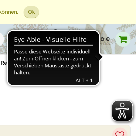
 können.
Ok
0,00 €
Rezept Einreichen