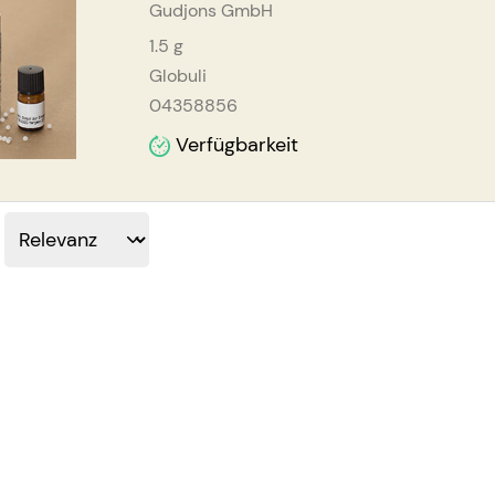
Gudjons GmbH
1.5
g
Globuli
04358856
Verfügbarkeit