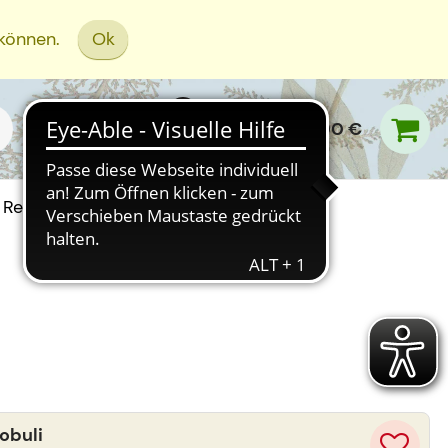
 können.
Ok
0,00 €
Rezept Einreichen
obuli