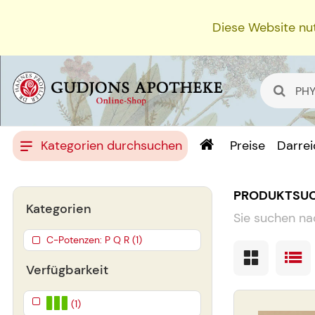
Diese Website nut
Kategorien durchsuchen
Preise
Darre
PRODUKTSU
Kategorien
Sie suchen na
C-Potenzen: P Q R (1)
Verfügbarkeit
(1)