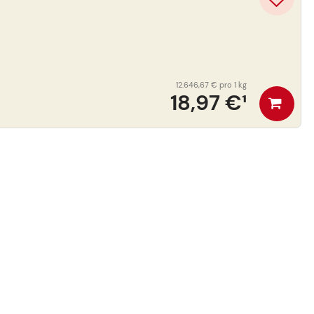
12.646,67 €
pro 1 kg
18,97 €
¹