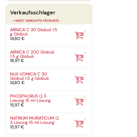
Verkaufsschlager
» MEIST VERKAUFTE PRODUKTE
ARNICA C 30 Globuli
1.5
1
g
Globuli
14,80 €
ARNICA C 200 Globuli
1
1.5 g
Globuli
18,97 €
NUX VOMICA C 30
1
Globuli
1.5 g
Globuli
14,80 €
PHOSPHORUS Q 3
1
Lösung
15 ml
Lösung
15,97 €
NATRIUM MURIATICUM Q
1
3 Lösung
15 ml
Lösung
15,97 €