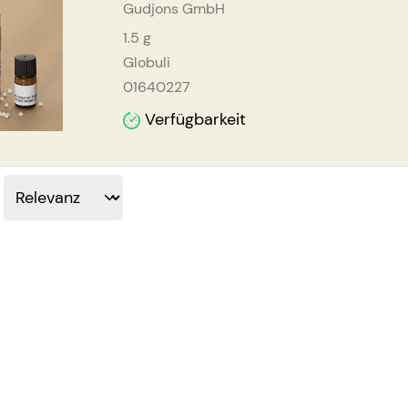
Gudjons GmbH
1.5
g
Globuli
01640227
Verfügbarkeit