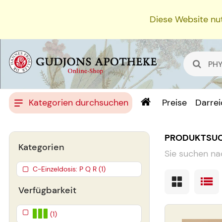
Diese Website nut
Kategorien durchsuchen
Preise
Darre
PRODUKTSU
Kategorien
Sie suchen na
C-Einzeldosis: P Q R (1)
Verfügbarkeit
(1)