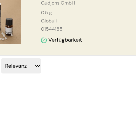
Gudjons GmbH
0.5
g
Globuli
01544185
Verfügbarkeit