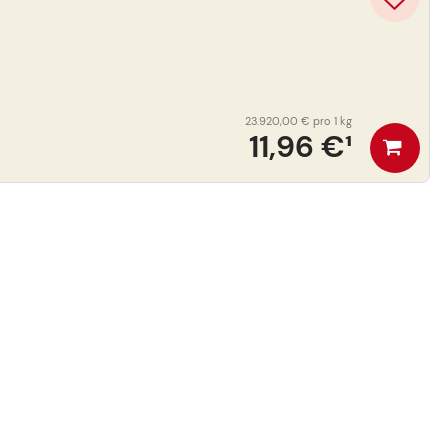
23.920,00 €
pro 1 kg
11,96 €
¹