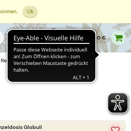
 können.
Ok
0,00 €
Rezept Einreichen
eldosis Globuli