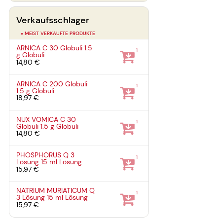
Verkaufsschlager
» MEIST VERKAUFTE PRODUKTE
ARNICA C 30 Globuli
1.5
1
g
Globuli
14,80 €
ARNICA C 200 Globuli
1
1.5 g
Globuli
18,97 €
NUX VOMICA C 30
1
Globuli
1.5 g
Globuli
14,80 €
PHOSPHORUS Q 3
1
Lösung
15 ml
Lösung
15,97 €
NATRIUM MURIATICUM Q
1
3 Lösung
15 ml
Lösung
15,97 €