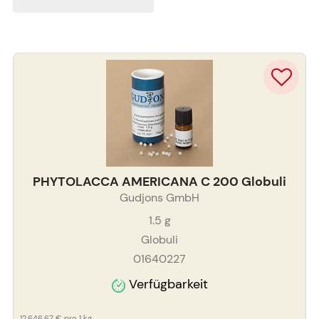
PHYTOLACCA AMERICANA C 200 Globuli
Gudjons GmbH
1.5
g
Globuli
01640227
Verfügbarkeit
12.646,67 €
pro 1 kg