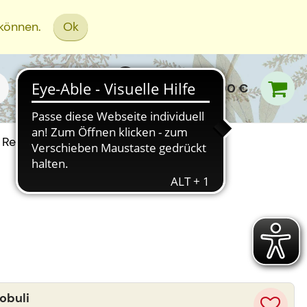
 können.
Ok
0,00 €
Rezept Einreichen
obuli