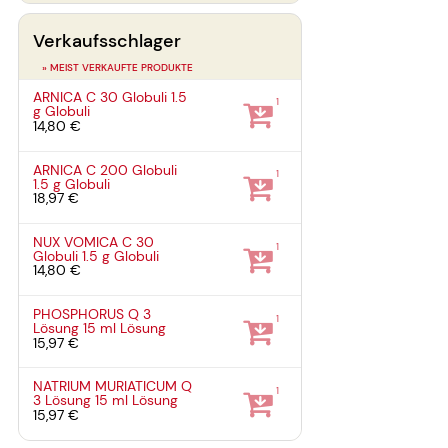
Verkaufsschlager
» MEIST VERKAUFTE PRODUKTE
ARNICA C 30 Globuli
1.5
1
g
Globuli
14,80 €
ARNICA C 200 Globuli
1
1.5 g
Globuli
18,97 €
NUX VOMICA C 30
1
Globuli
1.5 g
Globuli
14,80 €
PHOSPHORUS Q 3
1
Lösung
15 ml
Lösung
15,97 €
NATRIUM MURIATICUM Q
1
3 Lösung
15 ml
Lösung
15,97 €