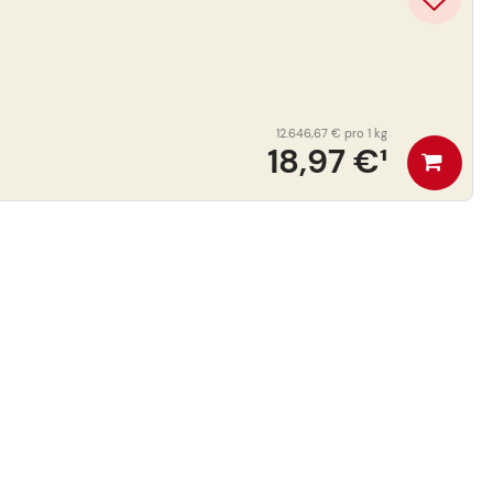
12.646,67 €
pro 1 kg
18,97 €
¹