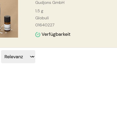
Gudjons GmbH
1.5
g
Globuli
01640227
Verfügbarkeit