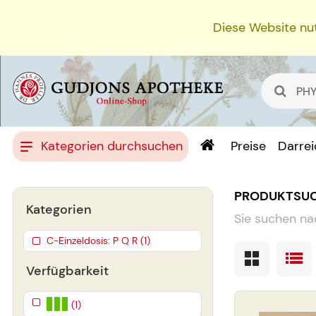
Diese Website nut
Kategorien durchsuchen
Preise
Darre
PRODUKTSU
Kategorien
Sie suchen na
C-Einzeldosis: P Q R (1)
Verfügbarkeit
(1)