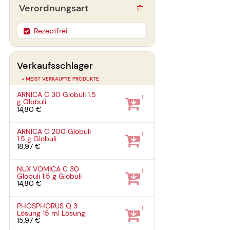
Verordnungsart
Rezeptfrei
Verkaufsschlager
» MEIST VERKAUFTE PRODUKTE
ARNICA C 30 Globuli
1.5
1
g
Globuli
14,80 €
ARNICA C 200 Globuli
1
1.5 g
Globuli
18,97 €
NUX VOMICA C 30
1
Globuli
1.5 g
Globuli
14,80 €
PHOSPHORUS Q 3
1
Lösung
15 ml
Lösung
15,97 €