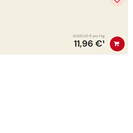
23.920,00 €
pro 1 kg
11,96 €
¹