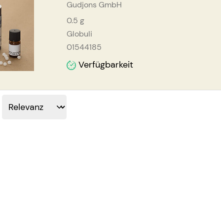
Gudjons GmbH
0.5
g
Globuli
01544185
Verfügbarkeit