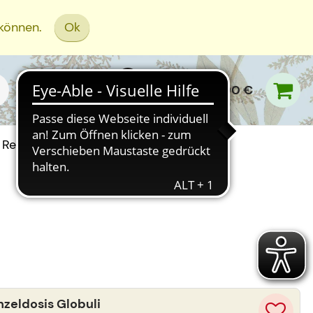
 können.
Ok
0,00 €
Rezept Einreichen
eldosis Globuli