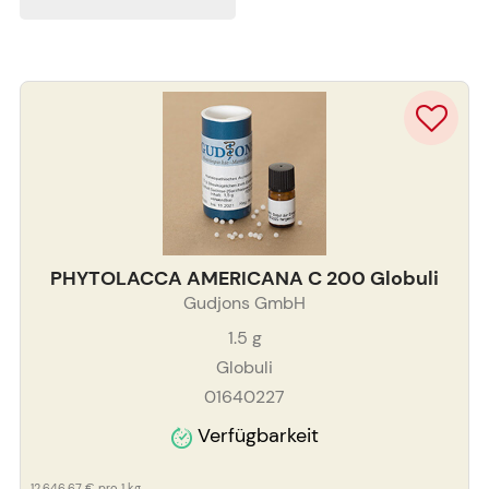
PHYTOLACCA AMERICANA C 200 Globuli
Gudjons GmbH
1.5
g
Globuli
01640227
Verfügbarkeit
12.646,67 €
pro 1 kg