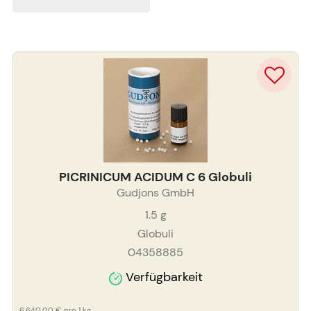
PICRINICUM ACIDUM C 6 Globuli
Gudjons GmbH
1.5
g
Globuli
04358885
Verfügbarkeit
6.640,00 €
pro 1 kg