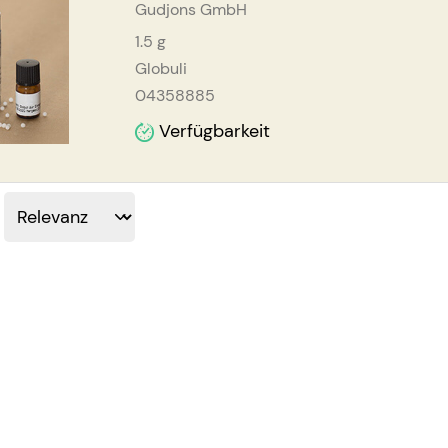
Gudjons GmbH
1.5
g
Globuli
04358885
Verfügbarkeit