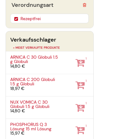
Verordnungsart
Rezeptfrei
Verkaufsschlager
» MEIST VERKAUFTE PRODUKTE
ARNICA C 30 Globuli
1.5
1
g
Globuli
14,80 €
ARNICA C 200 Globuli
1
1.5 g
Globuli
18,97 €
NUX VOMICA C 30
1
Globuli
1.5 g
Globuli
14,80 €
PHOSPHORUS Q 3
1
Lösung
15 ml
Lösung
15,97 €