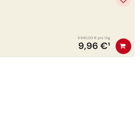
6.640,00 €
pro 1 kg
9,96 €
¹