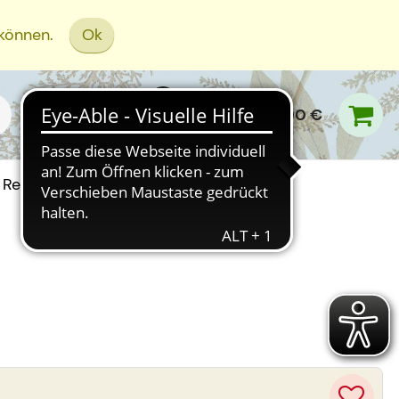
 können.
Ok
0,00 €
Rezept Einreichen