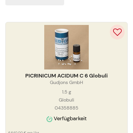
PICRINICUM ACIDUM C 6 Globuli
Gudjons GmbH
1.5
g
Globuli
04358885
Verfügbarkeit
6.640,00 €
pro 1 kg