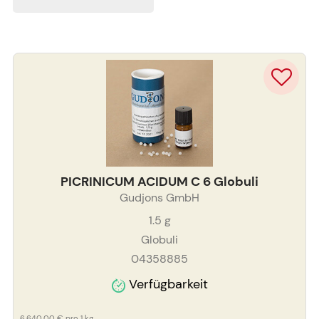
PICRINICUM ACIDUM C 6 Globuli
Gudjons GmbH
1.5
g
Globuli
04358885
Verfügbarkeit
6.640,00 €
pro 1 kg