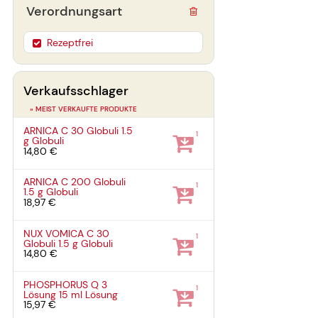
Verordnungsart
Rezeptfrei
Verkaufsschlager
» MEIST VERKAUFTE PRODUKTE
ARNICA C 30 Globuli
1.5
1
g
Globuli
14,80 €
ARNICA C 200 Globuli
1
1.5 g
Globuli
18,97 €
NUX VOMICA C 30
1
Globuli
1.5 g
Globuli
14,80 €
PHOSPHORUS Q 3
1
Lösung
15 ml
Lösung
15,97 €