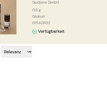
Gudjons GmbH
0.5
g
Globuli
01542602
Verfügbarkeit