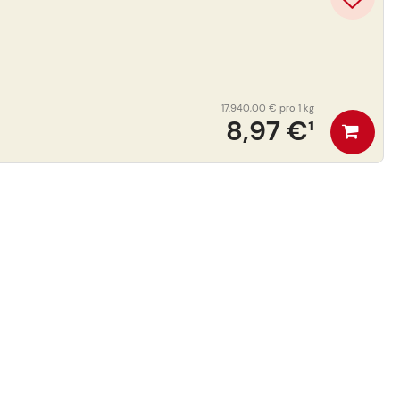
17.940,00 €
pro 1 kg
8,97 €
¹