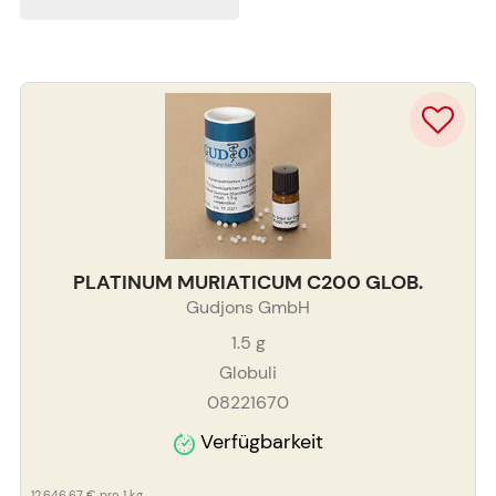
PLATINUM MURIATICUM C200 GLOB.
Gudjons GmbH
1.5
g
Globuli
08221670
Verfügbarkeit
12.646,67 €
pro 1 kg