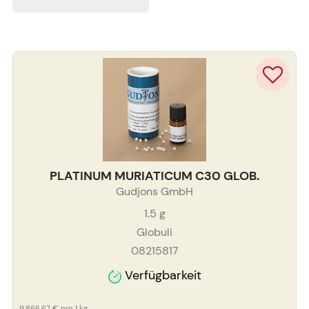
PLATINUM MURIATICUM C30 GLOB.
Gudjons GmbH
1.5
g
Globuli
08215817
Verfügbarkeit
9.866,67 €
pro 1 kg