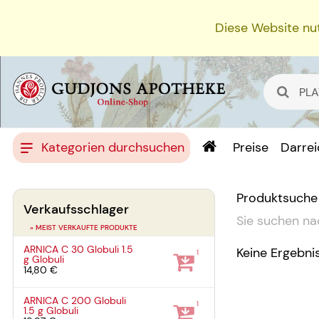
Diese Website nut
Kategorien durchsuchen
Preise
Darre
Produktsuche
Verkaufsschlager
Sie suchen na
» MEIST VERKAUFTE PRODUKTE
ARNICA C 30 Globuli
1.5
Keine Ergebni
1
g
Globuli
14,80 €
ARNICA C 200 Globuli
1
1.5 g
Globuli