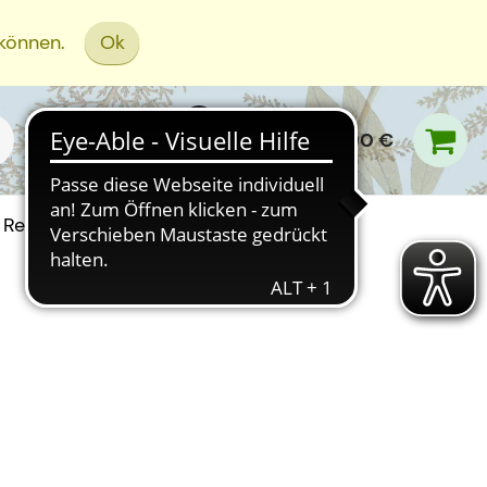
 können.
Ok
0,00 €
Rezept Einreichen