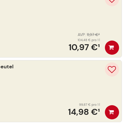
AVP
:
11,97 €
²
104,48 €
pro 1 l
10,97 €
¹
beutel
99,87 €
pro 1 l
14,98 €
¹