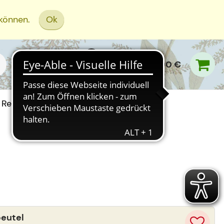
 können.
Ok
0,00 €
Rezept Einreichen
beutel