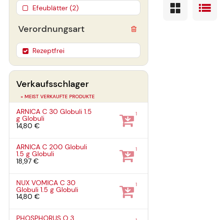
Efeublätter (2)
Verordnungsart
Rezeptfrei
Verkaufsschlager
» MEIST VERKAUFTE PRODUKTE
ARNICA C 30 Globuli
1.5
1
g
Globuli
14,80 €
ARNICA C 200 Globuli
1
1.5 g
Globuli
18,97 €
NUX VOMICA C 30
1
Globuli
1.5 g
Globuli
14,80 €
PHOSPHORUS Q 3