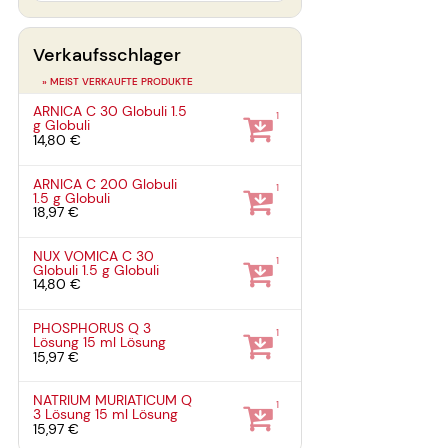
Verkaufsschlager
» MEIST VERKAUFTE PRODUKTE
ARNICA C 30 Globuli
1.5
1
g
Globuli
14,80 €
ARNICA C 200 Globuli
1
1.5 g
Globuli
18,97 €
NUX VOMICA C 30
1
Globuli
1.5 g
Globuli
14,80 €
PHOSPHORUS Q 3
1
Lösung
15 ml
Lösung
15,97 €
NATRIUM MURIATICUM Q
1
3 Lösung
15 ml
Lösung
15,97 €