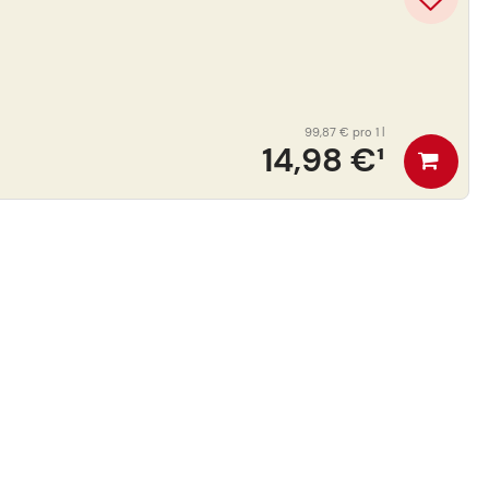
99,87 €
pro 1 l
14,98 €
¹