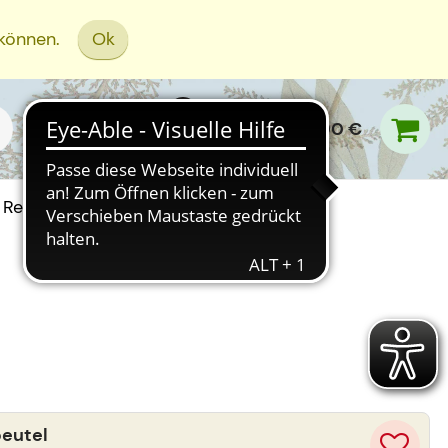
 können.
Ok
0,00 €
Rezept Einreichen
beutel