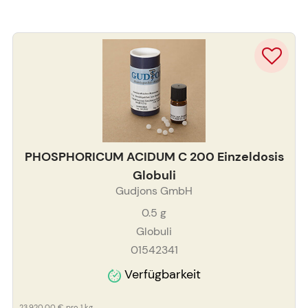
PHOSPHORICUM ACIDUM C 200 Einzeldosis
Globuli
Gudjons GmbH
0.5
g
Globuli
01542341
Verfügbarkeit
23.920,00 €
pro 1 kg