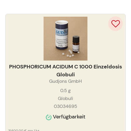
PHOSPHORICUM ACIDUM C 1000 Einzeldosis
Globuli
Gudjons GmbH
0.5
g
Globuli
03034695
Verfügbarkeit
31.600,00 €
pro 1 kg