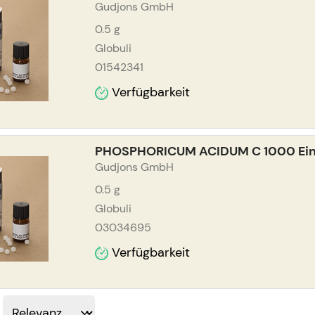
Gudjons GmbH
0.5
g
Globuli
01542341
Verfügbarkeit
PHOSPHORICUM ACIDUM C 1000 Einz
Gudjons GmbH
0.5
g
Globuli
03034695
Verfügbarkeit