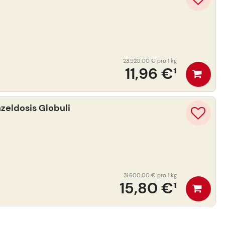
23.920,00 €
pro 1 kg
11,96 €
¹
eldosis Globuli
31.600,00 €
pro 1 kg
15,80 €
¹