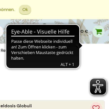
 können.
Ok
0,00 €
Rezept Einreichen
ldosis Globuli