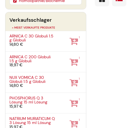
Homöopathie/Biochemie
Verkaufsschlager
» MEIST VERKAUFTE PRODUKTE
ARNICA C 30 Globuli
1.5
1
g
Globuli
14,80 €
ARNICA C 200 Globuli
1
1.5 g
Globuli
18,97 €
NUX VOMICA C 30
1
Globuli
1.5 g
Globuli
14,80 €
PHOSPHORUS Q 3
1
Lösung
15 ml
Lösung
15,97 €
NATRIUM MURIATICUM Q
1
3 Lösung
15 ml
Lösung
15,97 €