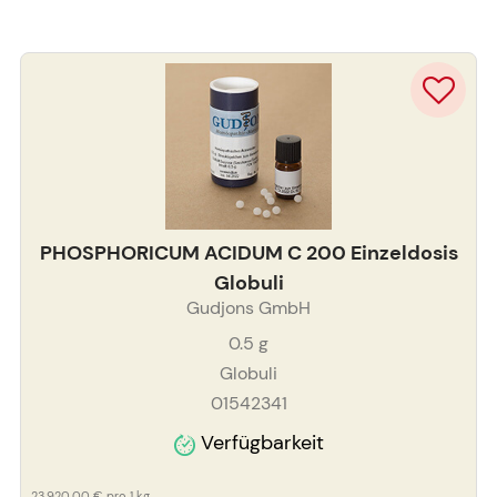
PHOSPHORICUM ACIDUM C 200 Einzeldosis
Globuli
Gudjons GmbH
0.5
g
Globuli
01542341
Verfügbarkeit
23.920,00 €
pro 1 kg